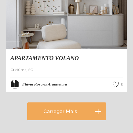
APARTAMENTO VOLANO
Criciúma
,
SC
Flávia Rovaris Arquitetura
5
Carregar Mais