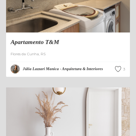
Apartamento T&M
Flores da Cunha
,
RS
Júlia Lazzari Manica - Arquitetura & Interiores
3