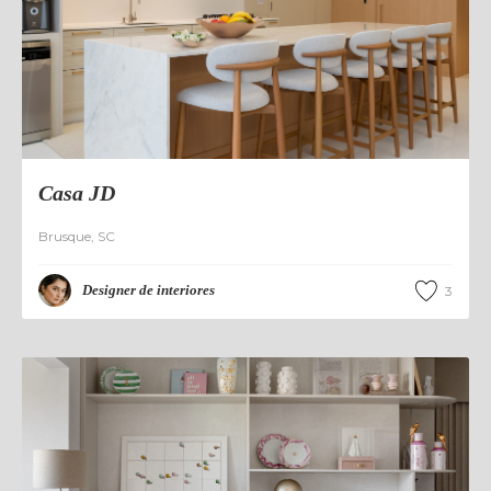
Casa JD
Brusque
,
SC
Designer de interiores
3