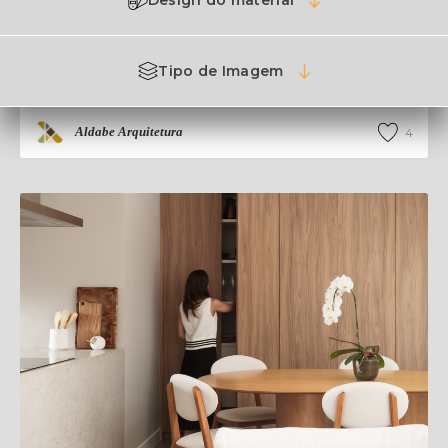
Design do material
NEO OLHOS
Tipo de Imagem
Porto Alegre
,
RS
Aldabe Arquitetura
4