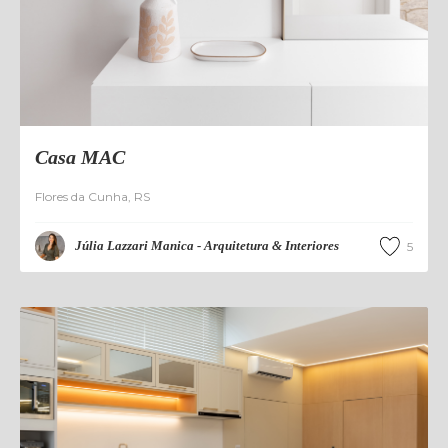
Casa MAC
Flores da Cunha
,
RS
Júlia Lazzari Manica - Arquitetura & Interiores
5